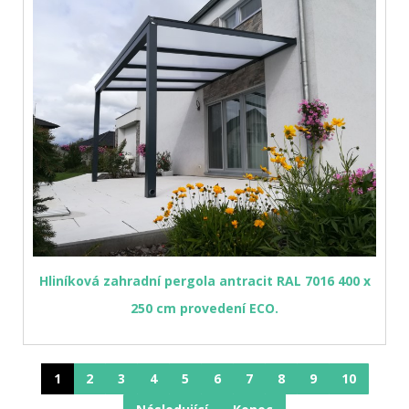
Hliníková zahradní pergola antracit RAL 7016 400 x
250 cm provedení ECO.
1
2
3
4
5
6
7
8
9
10