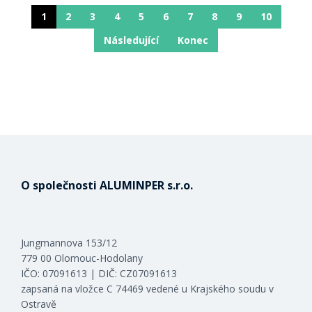
1
2
3
4
5
6
7
8
9
10
Následující
Konec
O společnosti ALUMINPER s.r.o.
Jungmannova 153/12
779 00 Olomouc-Hodolany
IČO: 07091613 | DIČ: CZ07091613
zapsaná na vložce C 74469 vedené u Krajského soudu v
Ostravě