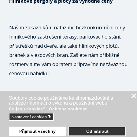
Hliníkové pergoly a ploty za výhodné ceny
Našim zákazníkům nabízíme bezkonkurenční ceny
hliníkového zastřešení terasy, parkovacího stání,
přístřešků nad dveře, ale také hliníkových plotů,
branek a vjezdových bran. Zašlete nám přibližné
rozměry a my vám obratem připravíme nezávaznou
cenovou nabídku.
❌
Soubory cookie používáme ke shromažďování a
ODESLAT NEZÁVAZNOU POPTÁVKU
analýze informací o výkonu a používání webu.
Co jsou cookies?
Ochrana soukromí
Nastavení cookies
◮
2
Přijmout všechny
Odmítnout
Napište nám přes Whatsapp!