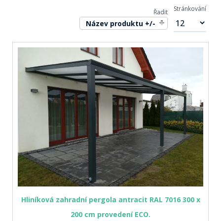
Stránkování
Řadit
Název produktu +/-
Hliníková zahradní pergola antracit RAL 7016 300 x
200 cm provedení ECO.