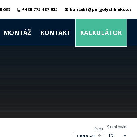
8 639
+420 775 487 935
kontakt@pergolyzhliniku.cz
MONTÁŽ
KONTAKT
KALKULÁTOR
Stránkování
Řadit
Cena -/+