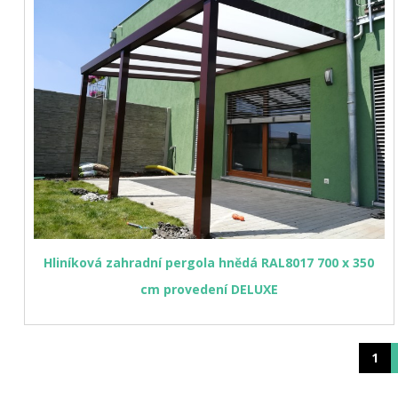
Hliníková zahradní pergola hnědá RAL8017 700 x 350
cm provedení DELUXE
1