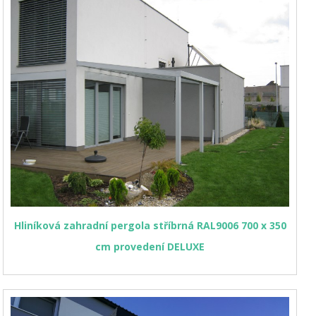
Hliníková zahradní pergola stříbrná RAL9006 700 x 350
cm provedení DELUXE