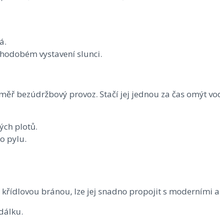
á.
uhodobém vystavení slunci.
téměř bezúdržbový provoz. Stačí jej jednou za čas omýt 
ých plotů.
o pylu.
 křídlovou bránou, lze jej snadno propojit s moderními
dálku.