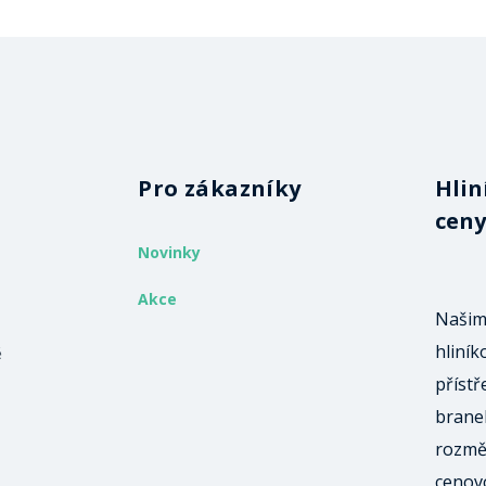
Pro zákazníky
Hlin
ceny
Novinky
Akce
Našim
hliník
ě
přístř
branek
rozmě
cenov