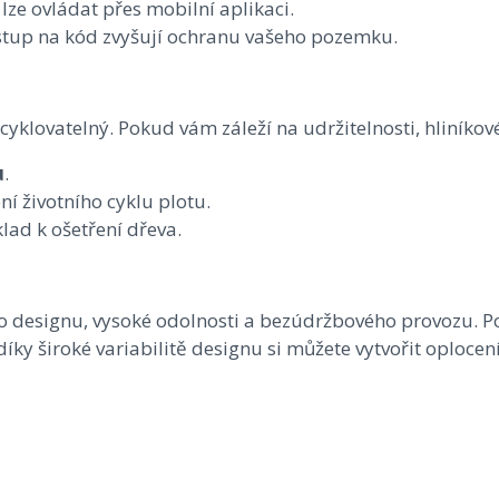
lze ovládat přes mobilní aplikaci.
tup na kód zvyšují ochranu vašeho pozemku.
ecyklovatelný. Pokud vám záleží na udržitelnosti, hliníkov
u
.
í životního cyklu plotu.
klad k ošetření dřeva.
o designu, vysoké odolnosti a bezúdržbového provozu. Po
díky široké variabilitě designu si můžete vytvořit oploce