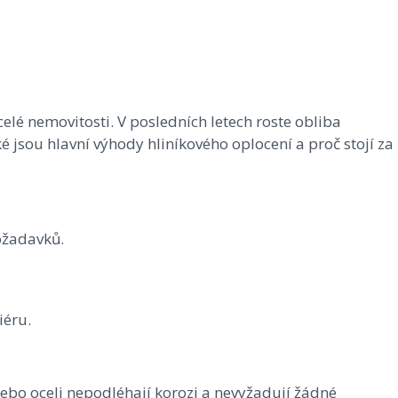
elé nemovitosti. V posledních letech roste obliba
é jsou hlavní výhody hliníkového oplocení a proč stojí za
požadavků.
iéru.
nebo oceli nepodléhají korozi a nevyžadují žádné