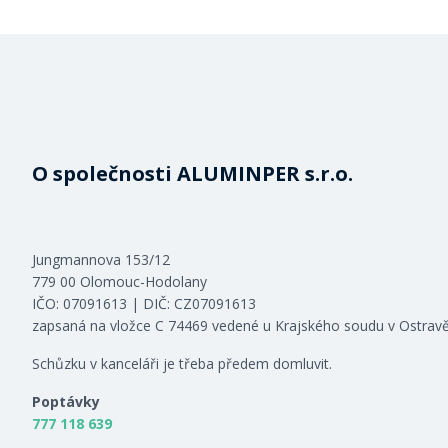
O společnosti ALUMINPER s.r.o.
Jungmannova 153/12
779 00 Olomouc-Hodolany
IČO: 07091613 | DIČ: CZ07091613
zapsaná na vložce C 74469 vedené u Krajského soudu v Ostrav
Schůzku v kanceláři je třeba předem domluvit.
Poptávky
777 118 639