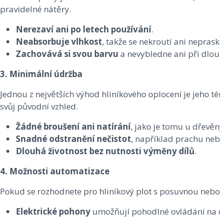
pravidelné nátěry.
Nerezaví ani po letech používání
.
Neabsorbuje vlhkost
, takže se nekroutí ani neprask
Zachovává si svou barvu
a nevybledne ani při dlo
3. Minimální údržba
Jednou z největších výhod hliníkového oplocení je jeho 
svůj původní vzhled.
Žádné broušení ani natírání
, jako je tomu u dřevěn
Snadné odstranění nečistot
, například prachu neb
Dlouhá životnost bez nutnosti výměny dílů
.
4. Možnosti automatizace
Pokud se rozhodnete pro hliníkový plot s posuvnou nebo
Elektrické pohony
umožňují pohodlné ovládání na 