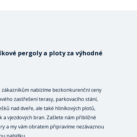
íkové pergoly a ploty za výhodné
 zákazníkům nabízíme bezkonkurenční ceny
ového zastřešení terasy, parkovacího stání,
ešků nad dveře, ale také hliníkových plotů,
 a vjezdových bran. Zašlete nám přibližné
ry a my vám obratem připravíme nezávaznou
ou nabídku.