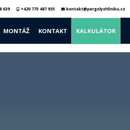
8 639
+420 775 487 935
kontakt@pergolyzhliniku.cz
MONTÁŽ
KONTAKT
KALKULÁTOR