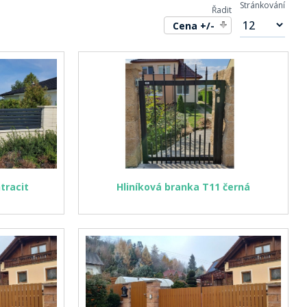
Stránkování
Řadit
Cena +/-
tracit
Hliníková branka T11 černá