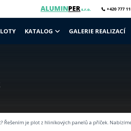
+420 777 11
PLOTY
KATALOG
GALERIE REALIZACÍ
k
at? Řešením je plot z hliníkových panelů a příček. Nabí