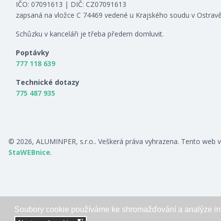
IČO: 07091613 | DIČ: CZ07091613
zapsaná na vložce C 74469 vedené u Krajského soudu v Ostrav
Schůzku v kanceláři je třeba předem domluvit.
Poptávky
777 118 639
Technické dotazy
775 487 935
© 2026, ALUMINPER, s.r.o.. Veškerá práva vyhrazena. Tento web v
StaWEBnice
.
Soubory cookie používáme ke shromažďování a analýze in