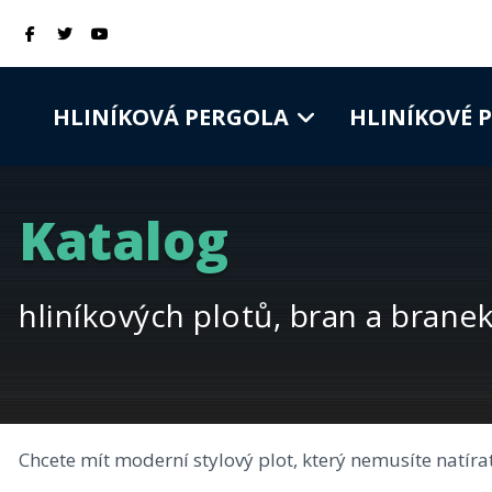
HLINÍKOVÁ PERGOLA
HLINÍKOVÉ 
Katalog
hliníkových plotů, bran a brane
Chcete mít moderní stylový plot, který nemusíte natír