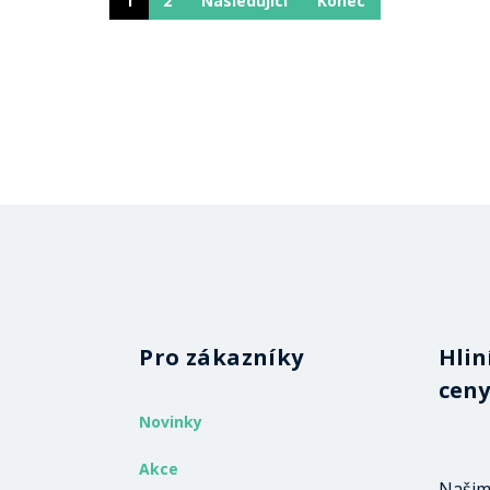
1
2
Následující
Konec
Pro zákazníky
Hlin
ceny
Novinky
Akce
Našim