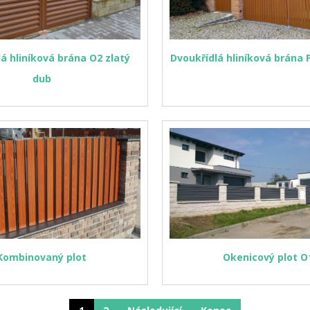
á hliníková brána O2 zlatý
Dvoukřídlá hliníková brána 
dub
Kombinovaný plot
Okenicový plot O