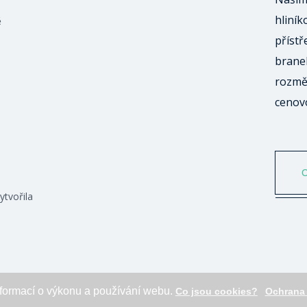
hliník
ě
přístř
branek
rozmě
cenov
ytvořila
formací o výkonu a používání webu.
Co jsou cookies?
Ochrana