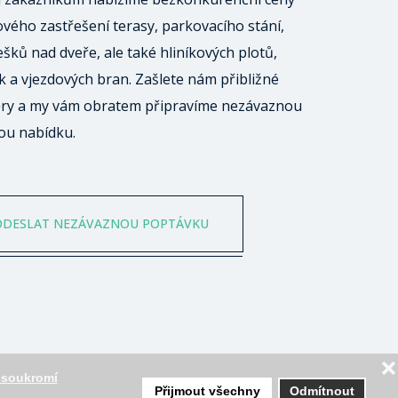
ového zastřešení terasy, parkovacího stání,
ešků nad dveře, ale také hliníkových plotů,
 a vjezdových bran. Zašlete nám přibližné
ry a my vám obratem připravíme nezávaznou
ou nabídku.
ODESLAT NEZÁVAZNOU POPTÁVKU
❌
 soukromí
2
Přijmout všechny
Odmítnout