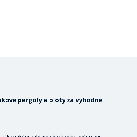
íkové pergoly a ploty za výhodné
 zákazníkům nabízíme bezkonkurenční ceny