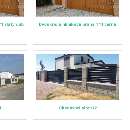
P1 zlatý dub
Dvoukřídlá hliníková brána T11 černá
1
Okenicový plot O2