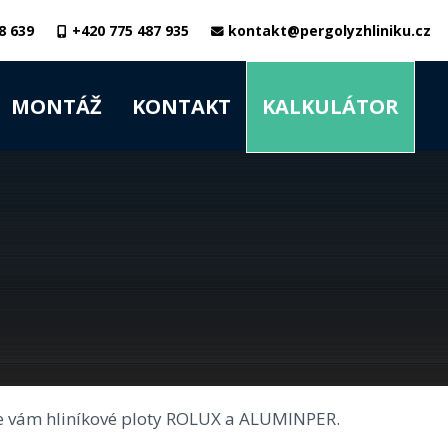
8 639
+420 775 487 935
kontakt@pergolyzhliniku.cz
MONTÁŽ
KONTAKT
KALKULÁTOR
zíme vám hliníkové ploty ROLUX a ALUMINPER.